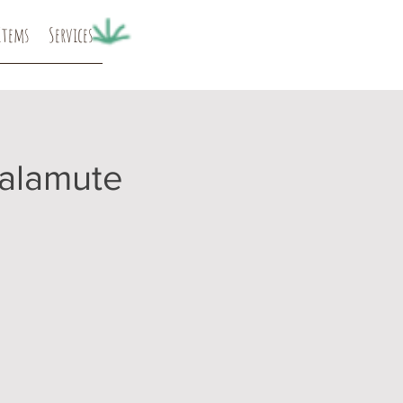
Items
Services
alamute