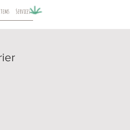
Items
Services
rier