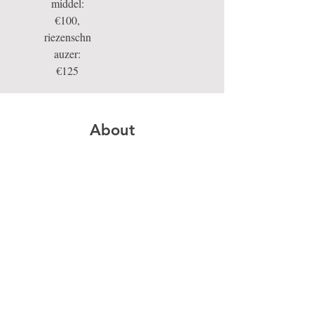
middel:
€100,
riezenschn
auzer:
€125
About
Borstelen, ontwollen en plukken in model. 
Nagels knippen en oren schoonmaken. 
Next
Previous
© 2020 by Waf To Do?